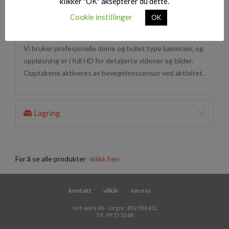
klikker "OK" aksepterer du dette.
Cookie instillinger
OK
Vår kameraløsning inkluderer tilgang til kamera via
mobilapplikasjon og PC-programvare.
Vi bruker profesjonelle dome og bullet type kameraer, og
oppløsning er i full HD for detaljerte videoer og bilder.
Opptakene aktiveres av bevegelsessensor ved aktivitet.
Lagring
For å se alle produkter
«klikk her»
kontakt
vilkår
om oss
net-work AS - Orgnr: 892 054 452
Tlf: 99 55 33 88